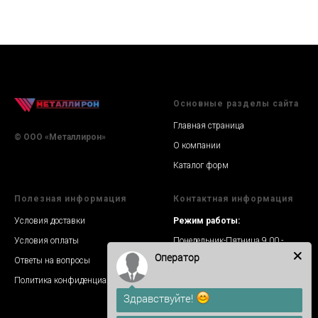
Основные разделы сайта
Главная страница
© ООО «Металлирон»
О компании
Каталог форм
Полезная информация
Контактная информация
Условия доставки
Режим работы:
Условия оплаты
Понедельник-Пятница 9.00 -
18.00
Оператор
Ответы на вопросы
Связь:
Политика конфиденциальности
+7 (991) 212-23-23
Здравствуйте!
WhatsApp