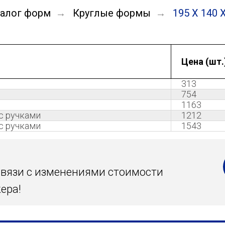
талог форм
Круглые формы
195 Х 140 
→
→
Цена (шт.
313
754
1163
с ручками
1212
с ручками
1543
 связи с изменениями стоимости
ера!